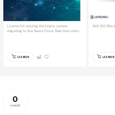
License for existing third party camera
AVA 360 Blac
migrating to Ava Aware Cloud. Real-time video-
analytics.
LES MER
LES MER
0
overall