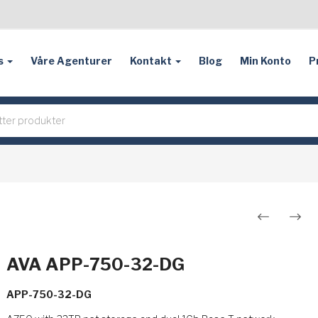
s
Våre Agenturer
Kontakt
Blog
Min Konto
P
Innleggsnavigasjon
AVA APP-750-32-DG
APP-750-32-DG