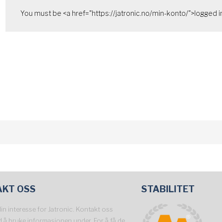
You must be <a href="https://jatronic.no/min-konto/">logged in
AKT OSS
STABILITET
din interesse for Jatronic. Kontakt oss
d å bruke informasjonen under. For å få de