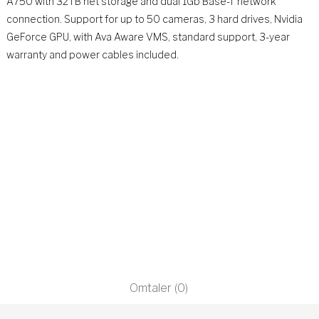
A750 with 32TB net storage and dual 1Gb Base-T network
connection. Support for up to 50 cameras, 3 hard drives, Nvidia
GeForce GPU, with Ava Aware VMS, standard support, 3-year
warranty and power cables included.
Omtaler (0)