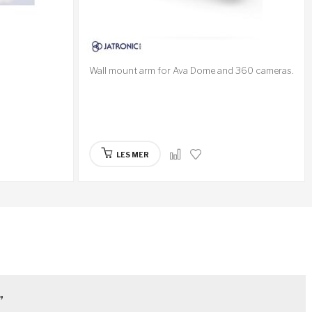
Wall mount arm for Ava Dome and 360 cameras.
LES MER
”