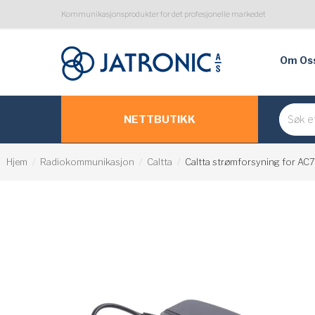
Kommunikasjonsprodukter for det profesjonelle markedet
Om Os
NETTBUTIKK
Hjem
Radiokommunikasjon
Caltta
Caltta strømforsyning for AC