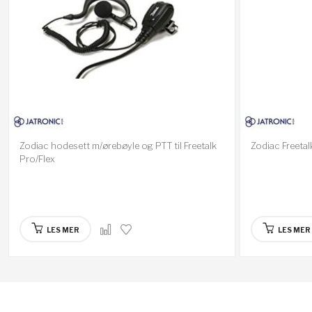
Zodiac hodesett m/ørebøyle og PTT til Freetalk
Zodiac Freetal
Pro/Flex
LES MER
LES MER