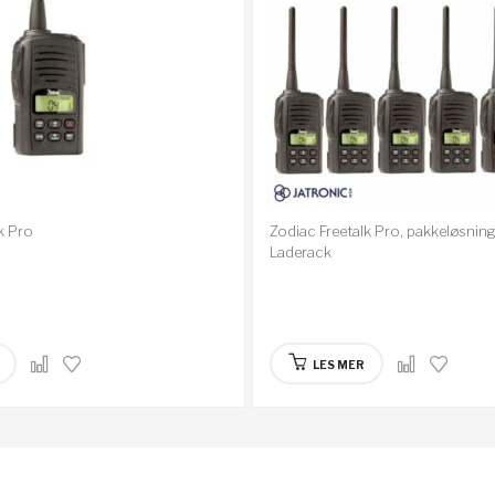
k Pro
Zodiac Freetalk Pro, pakkeløsning 
Laderack
LES MER