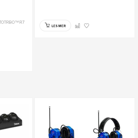
MOTOTRBO™ R7
LES MER