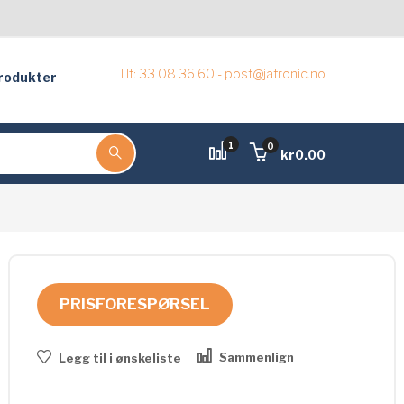
Tlf: 33 08 36 60 - post@jatronic.no
rodukter
1
0
kr
0.00
PRISFORESPØRSEL
Sammenlign
Legg til i ønskeliste