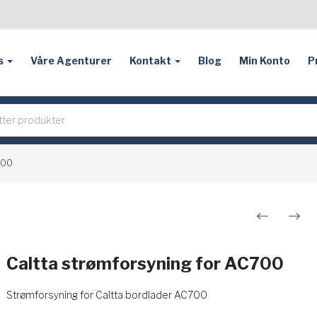
s
Våre Agenturer
Kontakt
Blog
Min Konto
P
700
Innleggsnavigasjon
Caltta strømforsyning for AC700
Strømforsyning for Caltta bordlader AC700