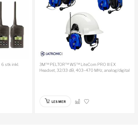
6 stk inkl.
3M™ PELTOR™ WS™ LiteCom PRO III EX
Headset, 32/33 dB, 403–470 MHz, analog/digital
LES MER