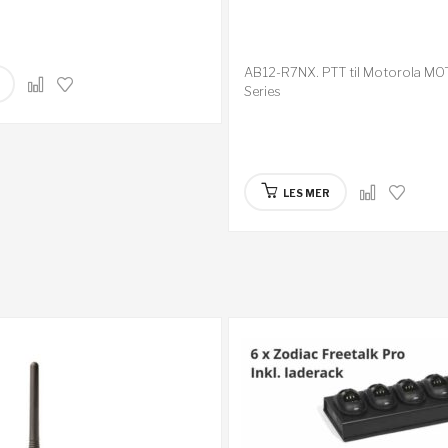
AB12-R7NX. PTT til Motorola 
Series
LES MER