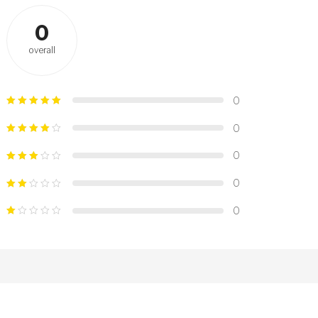
0
overall
0
0
0
0
0