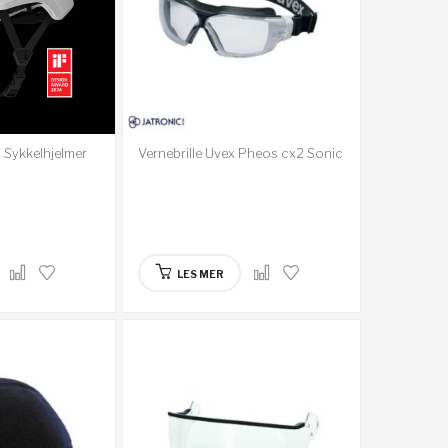
 Sykkelhjelmer
Vernebrille Uvex Pheos cx2 Sonic
LES MER