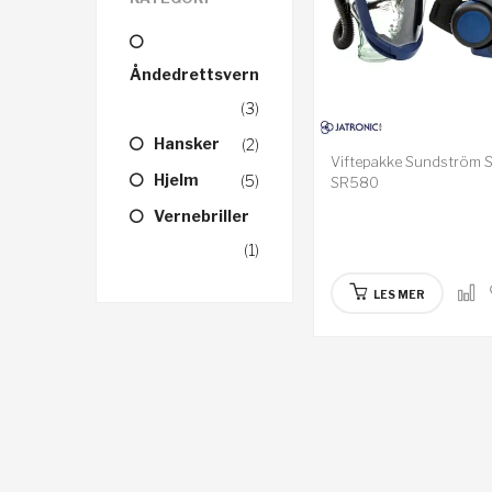
Åndedrettsvern
(3)
Hansker
(2)
Viftepakke Sundström 
Hjelm
(5)
SR580
Vernebriller
(1)
LES MER