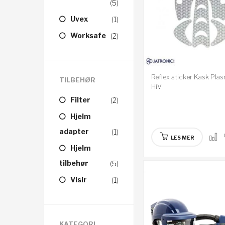
(5)
Uvex
(1)
Worksafe
(2)
Reflex sticker Kask Pla
TILBEHØR
HiV
Filter
(2)
Hjelm
adapter
(1)
LES MER
Hjelm
tilbehør
(5)
Visir
(1)
KATEGORI