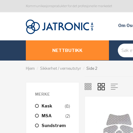
Kommunikasjonsprodukter for det profesjonelle markedet
Om Os
NETTBUTIKK
Hjem
Sikkerhet / verneutstyr
Side 2
MERKE
Kask
(8)
MSA
(2)
Sundstrøm