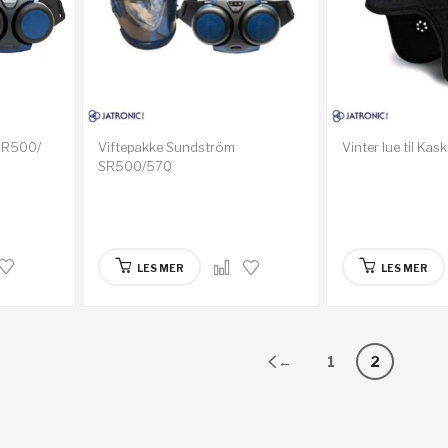
SR500/
Viftepakke Sundström
Vinter lue til Kas
SR500/570
LES MER
LES MER
←
1
2