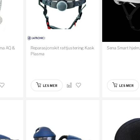
sma AQ &
Reparasjonskit rattjustering Kask
Sena Smart hjelm,
Plasma
LES MER
LES MER