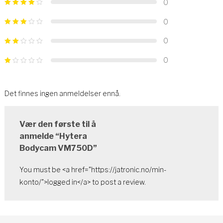
0
0
0
0
Det finnes ingen anmeldelser ennå.
Vær den første til å
anmelde “Hytera
Bodycam VM750D”
You must be <a href="https://jatronic.no/min-
konto/">logged in</a> to post a review.