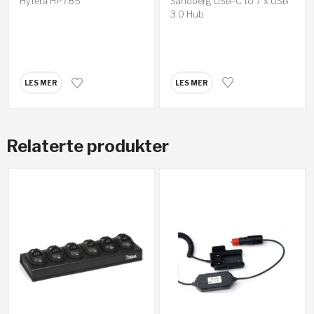
Sandberg USB-C to 7 x USB
Hytera HP785
3.0 Hub
LES MER
LES MER
Relaterte produkter