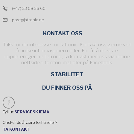
(+47) 33 08 36 60
post@jatronic.no
KONTAKT OSS
Takk for din interesse for Jatronic. Kontakt oss gjerne ved
å bruke informasjonen under. For å få de siste
oppdateringer fra Jatronic, ta kontakt med oss via denne
nettsiden, telefon, mail eller på Facebook.
STABILITET
DU FINNER OSS PÅ
Fyll ut
SERVICESKJEMA
Ønsker du å være forhandler?
TA KONTAKT