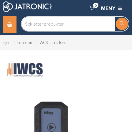
0
MENY
Hjem
Intercom
IWCS
iristore