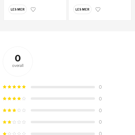
LES MER
LES MER
0
overall
0
0
0
0
0