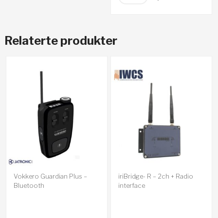
Relaterte produkter
Vokkero Guardian Plus –
iriBridge- R – 2ch + Radio
Bluetooth
interface