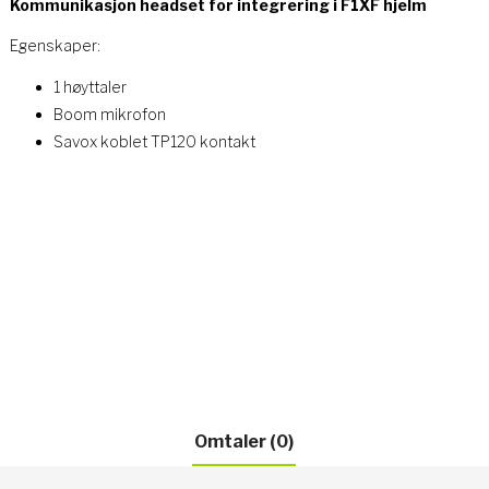
Kommunikasjon headset for integrering i F1XF hjelm
Egenskaper:
1 høyttaler
Boom mikrofon
Savox koblet TP120 kontakt
Omtaler (0)