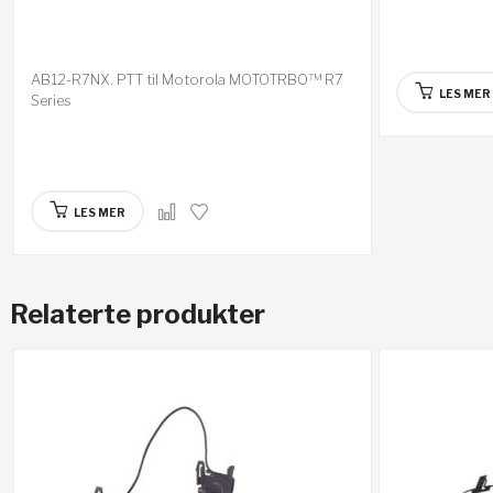
AB12-R7NX. PTT til Motorola MOTOTRBO™ R7
LES MER
Series
LES MER
Relaterte produkter