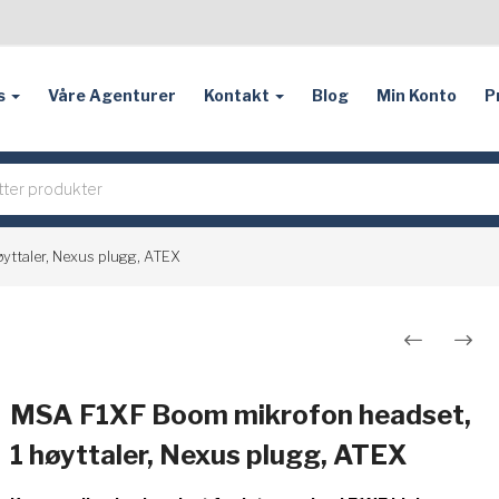
s
Våre Agenturer
Kontakt
Blog
Min Konto
P
ttaler, Nexus plugg, ATEX
Innleggsnavigasjon
MSA F1XF Boom mikrofon headset,
1 høyttaler, Nexus plugg, ATEX