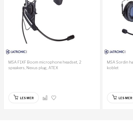
MSA F1XF Boom microphone headset, 2
MSA Sordin hø
speakers, Nexus plug, ATEX
koblet
LES MER
LES MER