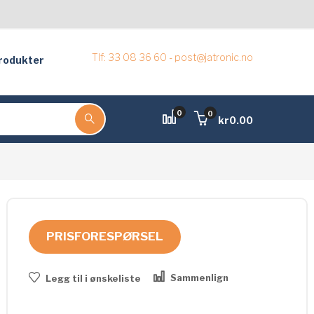
Tlf: 33 08 36 60 - post@jatronic.no
rodukter
0
0
kr
0.00
PRISFORESPØRSEL
Sammenlign
Legg til i ønskeliste