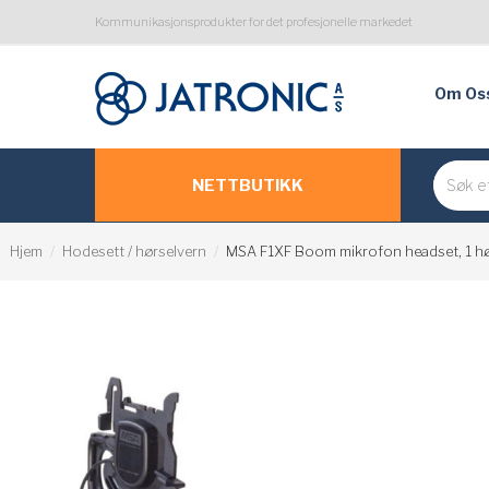
Kommunikasjonsprodukter for det profesjonelle markedet
Om Os
NETTBUTIKK
Hjem
Hodesett / hørselvern
MSA F1XF Boom mikrofon headset, 1 høy