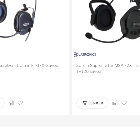
rselvern bom mik, F1FX, Savox
Sordin Supreme for MSA F2X-Tr
TP120 savox
LES MER