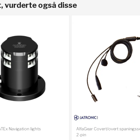
, vurderte også disse
TEx Navigation lights
AlfaGear Covert/overt spanings
2-pin