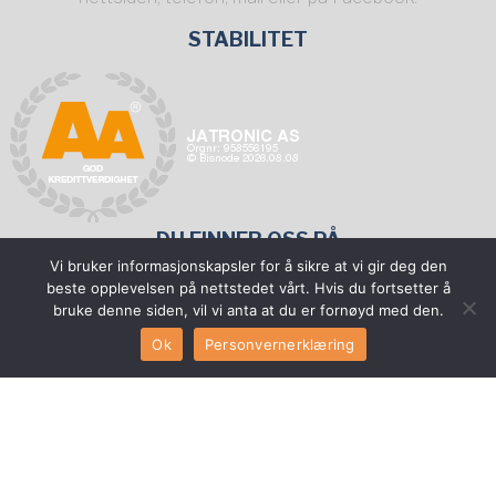
STABILITET
DU FINNER OSS PÅ
Vi bruker informasjonskapsler for å sikre at vi gir deg den
beste opplevelsen på nettstedet vårt. Hvis du fortsetter å
bruke denne siden, vil vi anta at du er fornøyd med den.
Fyll ut
SERVICESKJEMA
Ok
Personvernerklæring
Ønsker du å være forhandler?
TA KONTAKT
Jatronic 2022 ©Alle rettigheter. Design