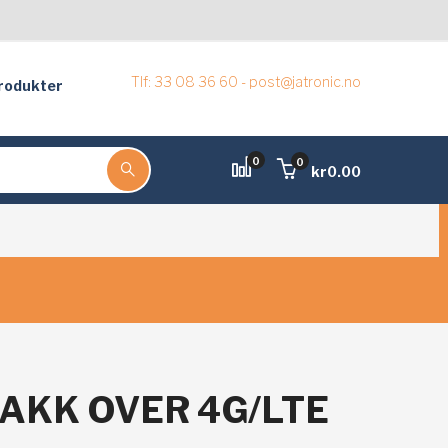
Tlf: 33 08 36 60 - post@jatronic.no
rodukter
0
0
kr
0.00
NAKK OVER 4G/LTE