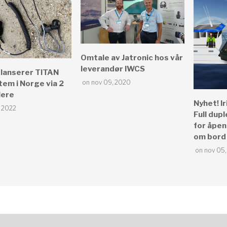
Omtale av Jatronic hos vår
leverandør IWCS
 lanserer TITAN
on nov 09, 2020
em i Norge via 2
lere
Nyhet! Ir
, 2022
Full dup
for åpe
om bord
on nov 05