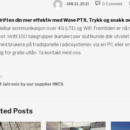
-
JAN 21 ,2021
0 Comment.
driften din mer effektiv med Wave PTX. Trykk og snakk o
elbar kommunikasjon over 4G (LTE) og Wifi. Fremtiden er nå
itet. Inntil 100 talegrupper (kanaler) per sluttkunde (blir utv
ed brukere på tradisjonelle radiosystemer, via en PC eller en
lig for gratis utlån. Ta kontakt med oss.
eggsnavigasjon
us
f Jatronic by our supplier IWCS
ted Posts