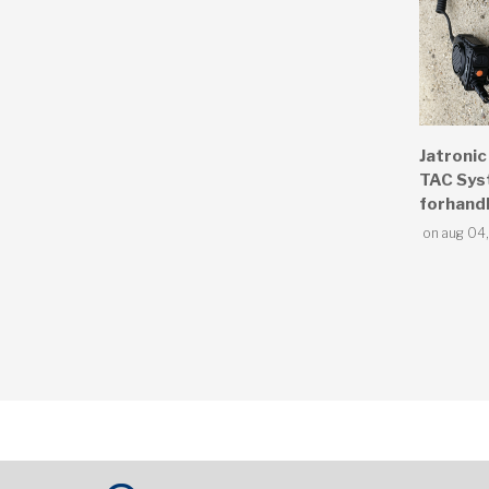
Jatronic
TAC Syst
forhand
on aug 04