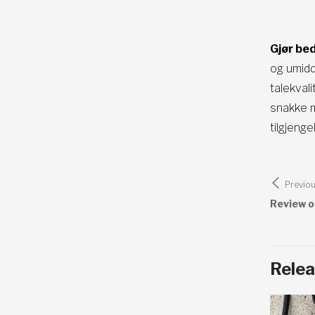
Gjør be
og umidd
talekval
snakke m
tilgjenge
Innl
Previo
Review o
Relea