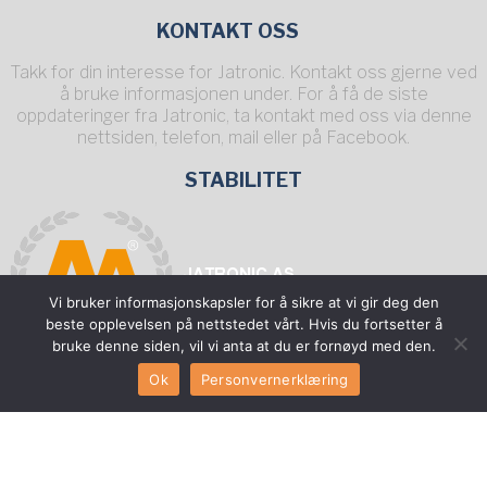
KONTAKT OSS
Takk for din interesse for Jatronic. Kontakt oss gjerne ved
å bruke informasjonen under. For å få de siste
oppdateringer fra Jatronic, ta kontakt med oss via denne
nettsiden, telefon, mail eller på Facebook.
STABILITET
Vi bruker informasjonskapsler for å sikre at vi gir deg den
beste opplevelsen på nettstedet vårt. Hvis du fortsetter å
bruke denne siden, vil vi anta at du er fornøyd med den.
DU FINNER OSS PÅ
Ok
Personvernerklæring
Fyll ut
SERVICESKJEMA