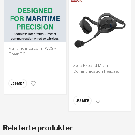
Maritime intercom, IWCS +
GreenGO
Sena Expand Mesh
Communication Headset
LES MER
LES MER
Relaterte produkter