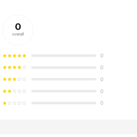
0
overall
0
0
0
0
0