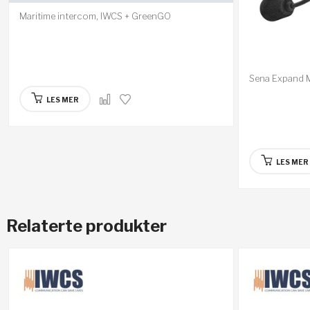
Maritime intercom, IWCS + GreenGO
Sena Expand 
LES MER
LES MER
Relaterte produkter