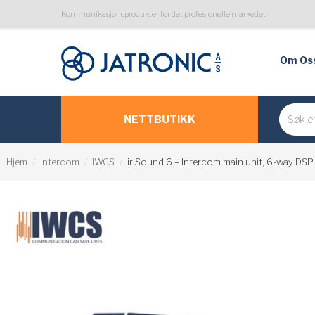
Kommunikasjonsprodukter for det profesjonelle markedet
Om Os
NETTBUTIKK
Hjem
Intercom
IWCS
iriSound 6 – Intercom main unit, 6-way DSP