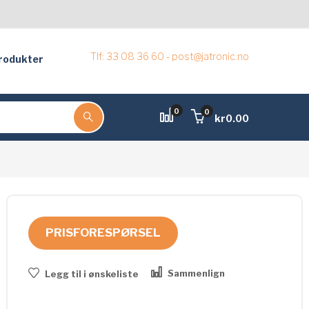
Tlf: 33 08 36 60 - post@jatronic.no
rodukter
0
0
kr
0.00
PRISFORESPØRSEL
Sammenlign
Legg til i ønskeliste