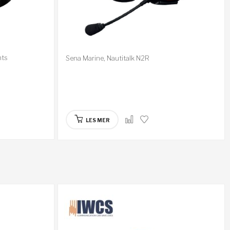
hts
Sena Marine, Nautitalk N2R
LES MER