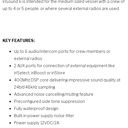
iriSound 6 is intended for the medium sized vessel with a crew of
up to 4 or 5 people, or where several external radios are used.
KEY FEATURES:
Up to 6 audio/intercom ports for crew-members or
external radios
2 AUX ports for connection of external equipment like
iriSelect, iriBoost or iriStore
400MHz DSP core delivering impressive sound quality at
24bit/48kHz sampling
Advanced noise cancelling/muting feature
Preconfigured side tone suppression
Fully waterproof design
Built-in power supply noise filter
Power supply 12VDC/2A