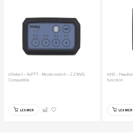
iriSelect – 4xPTT – Mode-switch – 2.2 NVG
iriHS – Headse
Compatible
function
LES MER
LES MER