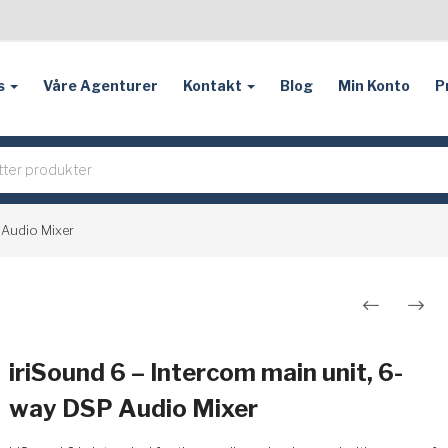
s
Våre Agenturer
Kontakt
Blog
Min Konto
P
 Audio Mixer
Innleggsnavigasjon
iriSound 6 – Intercom main unit, 6-
way DSP Audio Mixer