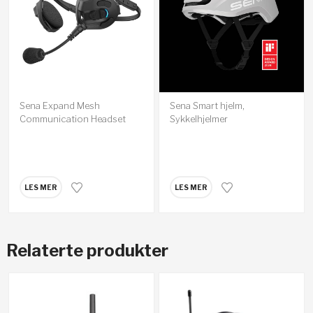
Sena Expand Mesh
Sena Smart hjelm,
Communication Headset
Sykkelhjelmer
LES MER
LES MER
Relaterte produkter