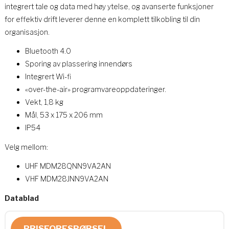
integrert tale og data med høy ytelse, og avanserte funksjoner
for effektiv drift leverer denne en komplett tilkobling til din
organisasjon.
Bluetooth 4.0
Sporing av plassering innendørs
Integrert Wi-fi
«over-the-air» programvareoppdateringer.
Vekt, 1,8 kg
Mål, 53 x 175 x 206 mm
IP54
Velg mellom:
UHF MDM28QNN9VA2AN
VHF MDM28JNN9VA2AN
Datablad
PRISFORESPØRSEL