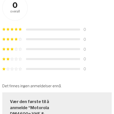
0
overall
0
0
0
0
0
Det finnes ingen anmeldelser ennå.
Vær den første til å
anmelde “Motorola
DM4600e VHF &