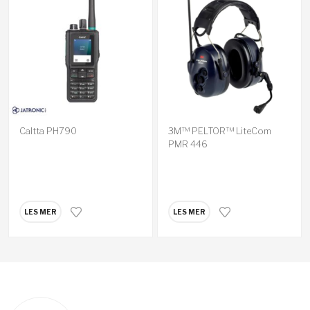
Caltta PH790
3M™ PELTOR™ LiteCom
PMR 446
LES MER
LES MER