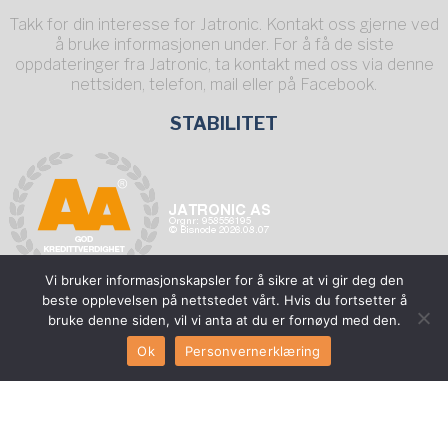
Takk for din interesse for Jatronic. Kontakt oss gjerne ved
å bruke informasjonen under. For å få de siste
oppdateringer fra Jatronic, ta kontakt med oss via denne
nettsiden, telefon, mail eller på Facebook.
STABILITET
Vi bruker informasjonskapsler for å sikre at vi gir deg den
beste opplevelsen på nettstedet vårt. Hvis du fortsetter å
DU FINNER OSS PÅ
bruke denne siden, vil vi anta at du er fornøyd med den.
Ok
Personvernerklæring
Fyll ut
SERVICESKJEMA
Ønsker du å være forhandler?
TA KONTAKT