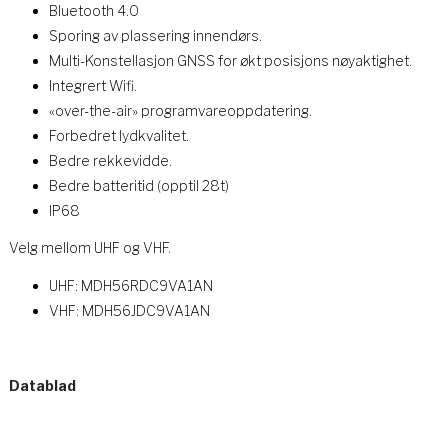
Bluetooth 4.0
Sporing av plassering innendørs.
Multi-Konstellasjon GNSS for økt posisjons nøyaktighet.
Integrert Wifi.
«over-the-air» programvareoppdatering.
Forbedret lydkvalitet.
Bedre rekkevidde.
Bedre batteritid (opptil 28t)
IP68
Velg mellom UHF og VHF.
UHF: MDH56RDC9VA1AN
VHF: MDH56JDC9VA1AN
Datablad