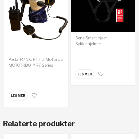
Sena Smart hjelm,
Sykkelhjelmer
AB12-R7NX. PTT til Motorola
MOTOTRBO™ R7 Series
LES MER
LES MER
Relaterte produkter