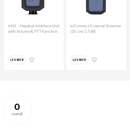
iriHS – Headset Interface Unit
iriConnect External Antenna
with Volume & PTT function
(10 cm) 2.7dBi
– MIL
LES MER
LES MER
0
overall