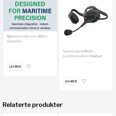
Maritime intercom, IWCS +
GreenGO
Sena Expand Mesh
Communication Headset
LES MER
LES MER
Relaterte produkter