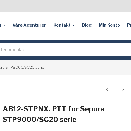
s
Våre Agenturer
Kontakt
Blog
Min Konto
P
ura STP9000/SC20 serie
Innleggsnavigasjon
AB12-STPNX. PTT for Sepura
STP9000/SC20 serie