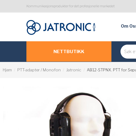
Kommunikasjonsprodukter for det profesjonelle markedet
Om Os
NETTBUTIKK
Hjem
PTT-adapter / Monofon
Jatronic
AB12-STPNX. PTT for Sep