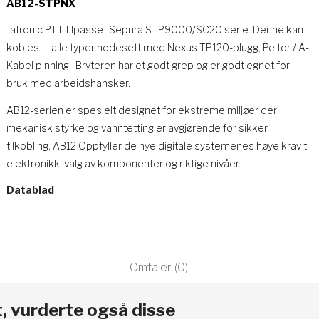
AB12-STPNX
Jatronic PTT tilpasset Sepura STP9000/SC20 serie. Denne kan
kobles til alle typer hodesett med Nexus TP120-plugg, Peltor / A-
Kabel pinning. Bryteren har et godt grep og er godt egnet for
bruk med arbeidshansker.
AB12-serien er spesielt designet for ekstreme miljøer der
mekanisk styrke og vanntetting er avgjørende for sikker
tilkobling. AB12 Oppfyller de nye digitale systemenes høye krav til
elektronikk, valg av komponenter og riktige nivåer.
Datablad
Omtaler (0)
, vurderte også disse