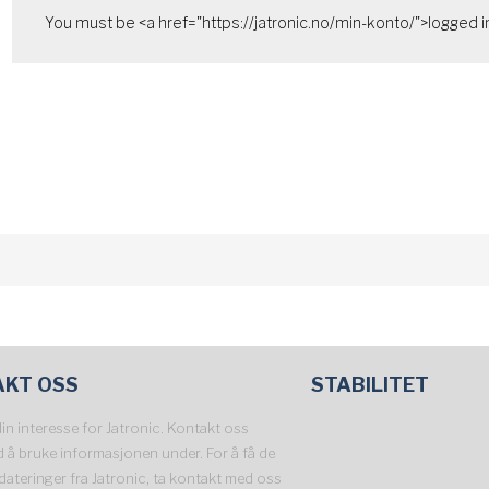
You must be <a href="https://jatronic.no/min-konto/">logged in
AKT OSS
STABILITET
din interesse for Jatronic. Kontakt oss
d å bruke informasjonen under. For å få de
dateringer fra Jatronic, ta kontakt med oss