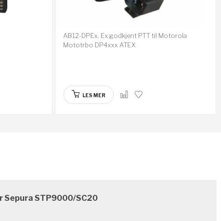
AB12-DPEx. Ex godkjent PTT til Motorola
Mototrbo DP4xxx ATEX
LES MER
for Sepura STP9000/SC20