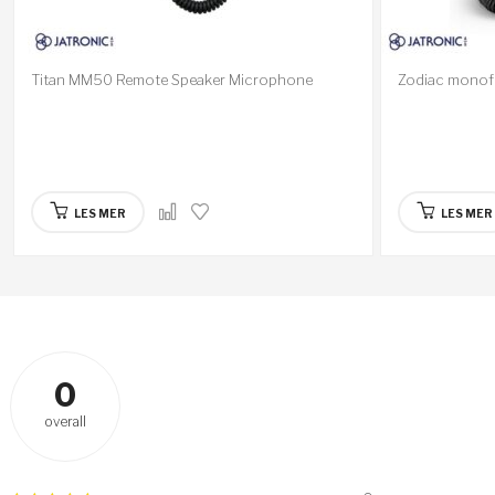
Titan MM50 Remote Speaker Microphone
Zodiac monof
LES MER
LES MER
0
overall