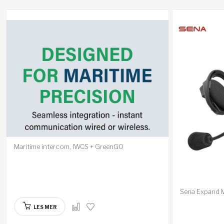
Maritime intercom, IWCS + GreenGO
Sena Expand 
LES MER