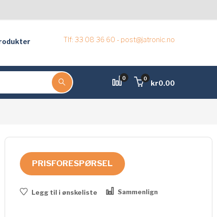
Tlf: 33 08 36 60 - post@jatronic.no
rodukter
0
0
kr
0.00
PRISFORESPØRSEL
Sammenlign
Legg til i ønskeliste