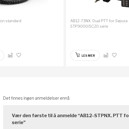
on standard
AB12-73NX. Dual PTT for Sepura
STP9000/SC20 serie
LES MER
Det finnes ingen anmeldelser ennå.
Vær den første til å anmelde “AB12-STPNX. PTT 
serie”