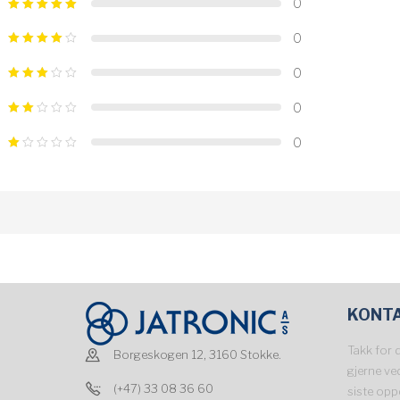
0
0
0
0
0
KONT
Takk for 
Borgeskogen 12, 3160 Stokke.
gjerne ve
(+47) 33 08 36 60
siste opp