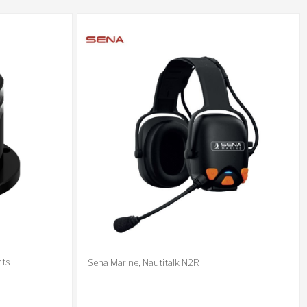
hts
Sena Marine, Nautitalk N2R