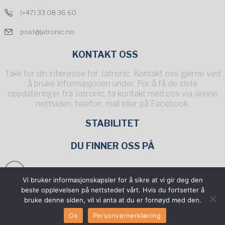
(+47) 33 08 36 60
post@jatronic.no
KONTAKT OSS
Takk for din interesse for Jatronic. Kontakt oss gjerne ved
å bruke informasjonen under. For å få de siste
oppdateringer fra Jatronic, ta kontakt med oss via denne
nettsiden, telefon, mail eller på Facebook.
STABILITET
DU FINNER OSS PÅ
Vi bruker informasjonskapsler for å sikre at vi gir deg den
Fyll ut
SERVICESKJEMA
beste opplevelsen på nettstedet vårt. Hvis du fortsetter å
bruke denne siden, vil vi anta at du er fornøyd med den.
Ønsker du å være forhandler?
Ok
Personvernerklæring
TA KONTAKT