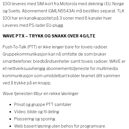
100i leveres med SIM-kort fra Motorola med dekning i EU, Norge
og Sveits. Abonnement (GMLN5543A) må bestilles separat. TLK
100i har en kanalkapasitet på 3 soner med 8 kanaler hver.
Leveres med PS-lader EU-plugg.
WAVE PTX – TRYKK OG SNAKK OVER 4G/LTE
Push-To-Talk (PTT) er ikke lenger bare for toveis radioer.
Gruppekommunikasjon kan nå omfatte de som bruker
smarttelefoner, bredbåndsenheter samt toveis radioer. WAVE er
et nettverksuavhengig abonnementstjeneste for multimedia
kommunikasjon som umiddelbart kobler teamet ditt sammen
ved å trykke på en knapp.
Wave tjenesten tilbyr en rekke løsninger
Privat og gruppe PTT samtaler
Video, bilde og fil deling
Plassering og sporing.
Web basert løsning uten behov for programvare.