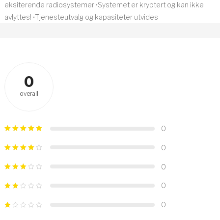
eksiterende radiosystemer •Systemet er kryptert og kan ikke
avlyttes! •Tjenesteutvalg og kapasiteter utvides
0
overall
0
0
0
0
0