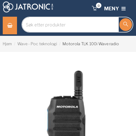
0
MENY
Hjem
Wave - Poc teknologi
Motorola TLK 100i Wave radio