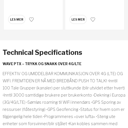
LES MER
LES MER
Technical Specifications
WAVE PTX – TRYKK OG SNAKK OVER 4G/LTE
EFFEKTIV OG UMIDDELBAR KOMMUNIKASJON OVER 4G (LTE) OG
WIFI. FREMTIDEN ER NÅ MED BREDBÅND PUSH TO TALK! •Inntil
100 Tale Grupper (kanaler) per sluttkunde (blir utvidet etter hvert)
•Inntil 3000 samtidige brukere per brukerkonto •Dekning i Europa
(3G/4G/LTE) •Sømløs roaming til WiFi innendørs •GPS Sporing av
ressurser (flåtestyring) •GPS Geofencing •Status for hvem som er
tilgjengelig hele tiden •Programmeres «over lufta» •Steng ute
enheter som forsvinner/blir stjålet •Kan kobles sammen med