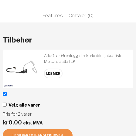
Features
Omtaler (0)
Tilbehør
AlfaGear Øreplugg direktekoblet, akustisk.
Motorola SL/TLK
LES MER
Velg alle varer
Pris for
2
varer
kr
0.00
eks. MVA
LEGG VARER I HANDLEKURVEN