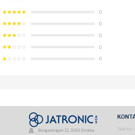
0
0
0
0
0
KONT
Takk for 
Borgeskogen 12, 3160 Stokke.