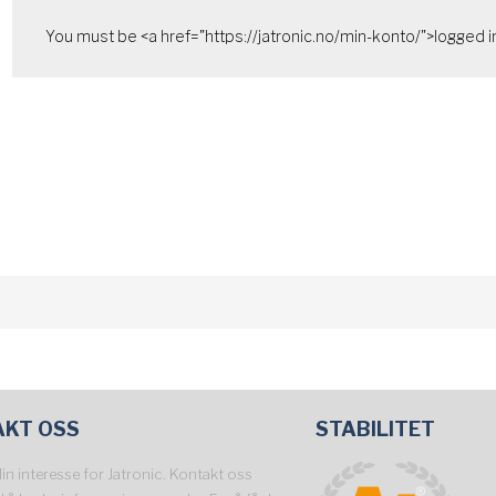
You must be <a href="https://jatronic.no/min-konto/">logged in
AKT OSS
STABILITET
din interesse for Jatronic. Kontakt oss