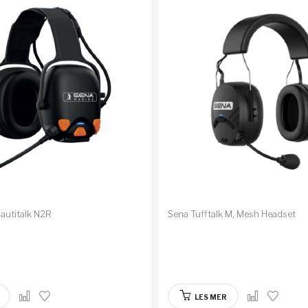
autitalk N2R
Sena Tufftalk M, Mesh Headset
LES MER