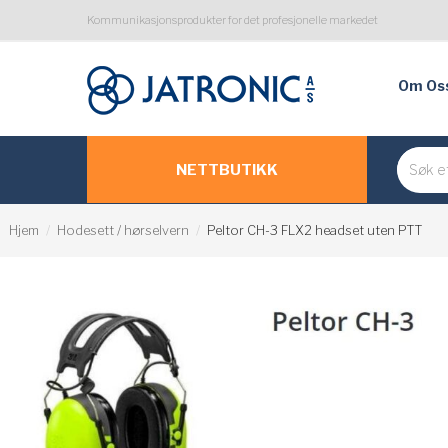
Kommunikasjonsprodukter for det profesjonelle markedet
Om Os
NETTBUTIKK
Hjem
Hodesett / hørselvern
Peltor CH-3 FLX2 headset uten PTT