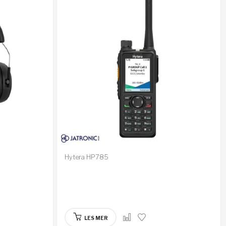
Hytera HP785
LES MER