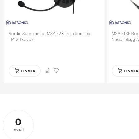
Sordin Supreme for MSA F2X-Trem bom mic
MSA F1XF Bone
TP120 savox
Nexus plugg 
LES MER
LES MER
0
overall