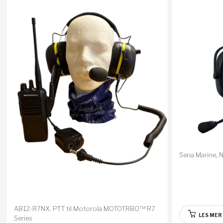
Sena Marine, N
AB12-R7NX. PTT til Motorola MOTOTRBO™ R7
LES MER
Series