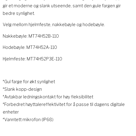
gir et moderne og slank utseende, samt den gule fargen gir
bedre synlighet.
t
Velg mellom hjelmfeste, nakkebøyle og hodebøyle.
Nakkebøyle: MT74H52B-110
Hodebøyle: MT74H52A-110
Hjelmfeste: MT74H52P3E-110
*Gul farge for økt synlighet
*Slank kopp-design
*Avtakbar ledningskontakt for høy fleksibilitet
*Forbedret høyttalereffektivitet for å passe til dagens digitale
enheter
*Vanntett mikrofon (IP68)