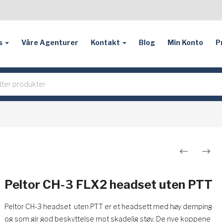
s
Våre Agenturer
Kontakt
Blog
Min Konto
P
Innleggsnavigasjon
Peltor CH-3 FLX2 headset uten PTT
Peltor CH-3 headset uten PTT er et headsett med høy demping
og som gir god beskyttelse mot skadelig støy. De nye koppene