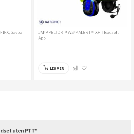
 F1FX, Savox
3M™ PELTOR™ WS™ ALERT™ XPI Headsett,
App
LES MER
eadset uten PTT”