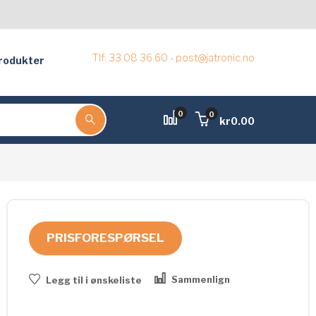
Tlf: 33 08 36 60 - post@jatronic.no
rodukter
0
0
kr
0.00
PRISFORESPØRSEL
Sammenlign
Legg til i ønskeliste